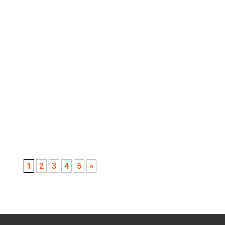
Travailler pour un avenir vert La Colombie
est un pays riche en biodiversité, avec de
multiples écosystèmes, dont le Páramo, un
écosystème unique au...
1
2
3
4
5
»