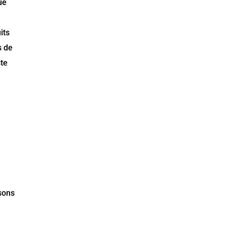
ue
its
s de
ste
ssons