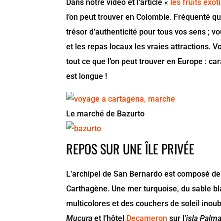
Dans notre vidéo et l’article «
les fruits ex
l’on peut trouver en Colombie. Fréquenté q
trésor d’authenticité pour tous vos sens ; vo
et les repas locaux les vraies attractions. Vo
tout ce que l’on peut trouver en Europe : c
est longue !
Le marché de Bazurto
REPOS SUR UNE ÎLE PRIVÉE
L’archipel de San Bernardo est composé de 
Carthagène. Une mer turquoise, du sable bla
multicolores et des couchers de soleil inoubl
Mucura
et l’hôtel
Decameron
sur l’
isla Palm