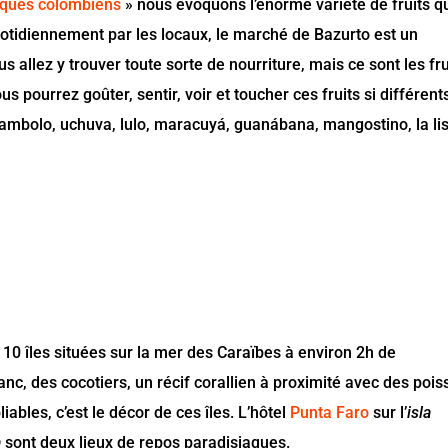
otiques colombiens
» nous évoquons l’énorme variété de fruits q
uotidiennement par les locaux, le marché de Bazurto est un
us allez y trouver toute sorte de nourriture, mais ce sont les fru
us pourrez goûter, sentir, voir et toucher ces fruits si différent
arambolo, uchuva, lulo, maracuyá, guanábana, mangostino, la li
10 îles situées sur la mer des Caraïbes à environ 2h de
nc, des cocotiers, un récif corallien à proximité avec des poi
iables, c’est le décor de ces îles. L’hôtel
Punta Faro
sur l’
isla
a
sont deux lieux de repos paradisiaques.