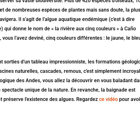
éserver sa vaste biodiversité. Plus de 420 espèces d’oiseaux, 1
s et de nombreuses espèces de plantes mais sans doute, la plu
avige
ra. Il s’agit de l’algue aquatique endémique (c’est à dire
e) qui donne le nom de « la rivière aux cinq couleurs » à Caño
ec, vous l’avez deviné, cinq couleurs différentes : le jaune, le bleu
t sorties d’un tableau impressionniste, les formations géolog
scines naturelles, cascades, remous, c’est simplement incroya
ogique des Andes, vous allez la découvrir en vous baladant d
 spectacle unique de la nature. En revanche, la baignade est
e et préserve l’existence des algues. Regardez
ce vidéo
pour avoi