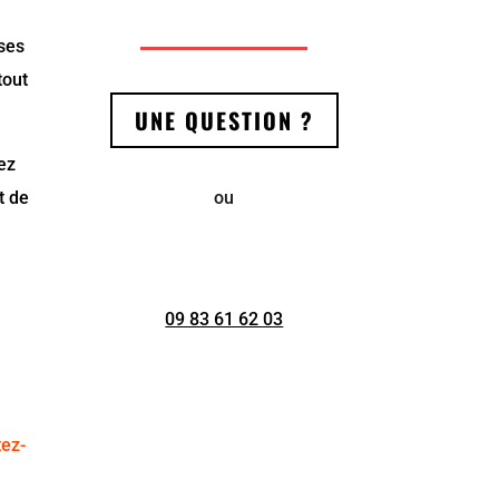
 ses
tout
UNE QUESTION ?
tez
ou
t de
09 83 61 62 03
tez-