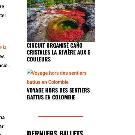
ère
ter
CIRCUIT ORGANISÉ CAÑO
e la
CRISTALES LA RIVIÈRE AUX 5
tes
COULEURS
ncio.
VOYAGE HORS DES SENTIERS
BATTUS EN COLOMBIE
ena
ar
DERNIERS BILLETS